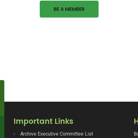
BE A MEMBER
Important Links
H
Archive Executive Committee List
B