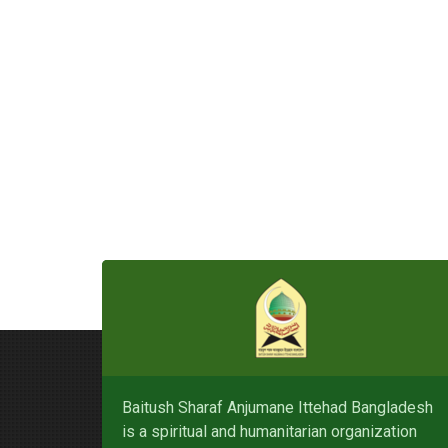
Baitush Sharaf Anjumane Ittehad Bangladesh
is a spiritual and humanitarian organization