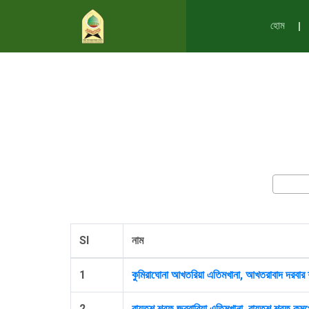
হোম
Sl
নাম
1
কুমিরাঘোনা আখতরিয়া এতিমখানা, আখতরাবাদ দরবার ‍শ
2
বায়তুশ শরফ জব্বারিয়া এতিমখানা, বায়তুশ শরফ কমপ্লে