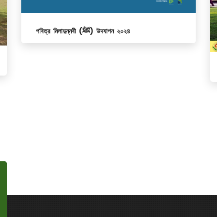
পবিত্র মিলাদুন্নবী (ﷺ) উদযাপন ২০২৪