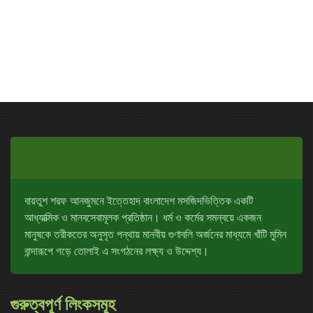
বায়তুশ শরফ আনজুমনে ইত্তেহাদ বাংলাদেশ মসজিদভিত্তিক একটি
আধ্যাত্মিক ও মানবসেবামূলক প্রতিষ্ঠান। ধর্ম ও কর্মের সমন্বয়ে একজন
মানুষকে তরীকতের অনুসৃত পন্থায় মানবীয় গুণাবলি অর্জনের মাধ্যমে খাঁটি মুমিন
বান্দারূপে গড়ে তোলাই এ সংগঠনের লক্ষ্য ও উদ্দেশ্য।
গুরুত্বপূর্ণ লিংকসমূহ