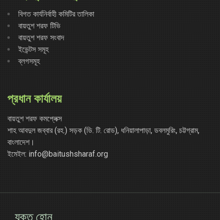
বিগত কার্যনির্বাহী কমিটির তালিকা
বায়তুশ শরফ টিভি
বায়তুশ শরফ সংবাদ
ইভেন্টস সমূহ
ব্লগসমূহ
প্রধান কার্যালয়
বায়তুশ শরফ কমপ্লেক্স
শাহ আবদুল জব্বার (রহ.) সড়ক (ডি. টি. রোড), ধনিয়ালাপাড়া, ডবলমুরিং, চট্টগ্রাম,
বাংলাদেশ।
ইমেইল: info@baitushsharaf.org
যুক্ত হোন