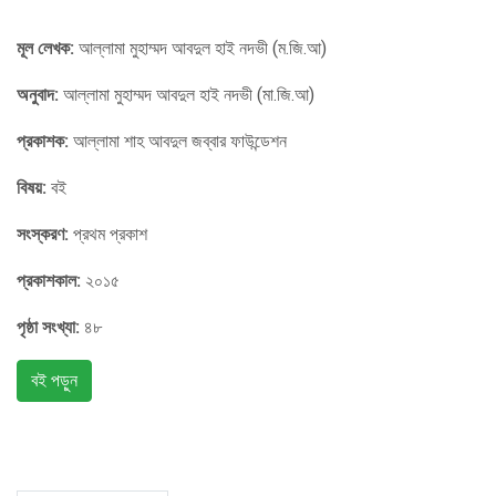
মূল লেখক:
আল্লামা মুহাম্মদ আবদুল হাই নদভী (ম.জি.আ)
অনুবাদ:
আল্লামা মুহাম্মদ আবদুল হাই নদভী (মা.জি.আ)
প্রকাশক:
আল্লামা শাহ আবদুল জব্বার ফাউন্ডেশন
বিষয়:
বই
সংস্করণ:
প্রথম প্রকাশ
প্রকাশকাল:
২০১৫
পৃষ্ঠা সংখ্যা:
৪৮
বই পড়ুন