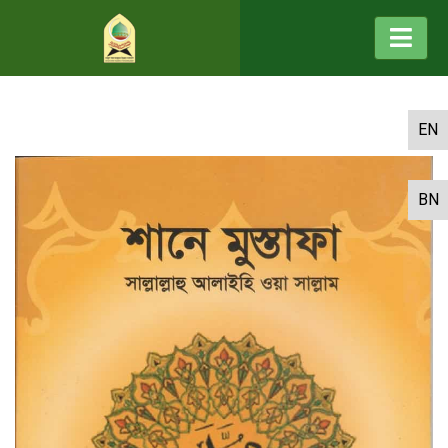
EN
BN