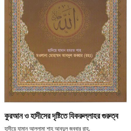
কুরআন ও হাদীসের দৃষ্টিতে যিকরুল্লাহর গুরুত্ব
হাদীয়ে যামান আল্লামা শাহ আবদুল জব্বার রাহ.