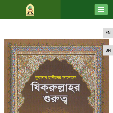
EN
BN