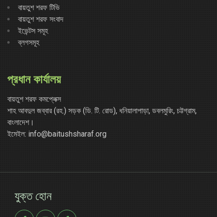
বায়তুশ শরফ টিভি
বায়তুশ শরফ সংবাদ
ইভেন্টস সমূহ
ব্লগসমূহ
প্রধান কার্যালয়
বায়তুশ শরফ কমপ্লেক্স
শাহ আবদুল জব্বার (রহ.) সড়ক (ডি. টি. রোড), ধনিয়ালাপাড়া, ডবলমুরিং, চট্টগ্রাম,
বাংলাদেশ।
ইমেইল: info@baitushsharaf.org
যুক্ত হোন