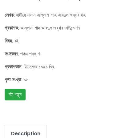
লেখক:
হাদীয়ে যামান আল্লামা শাহ আবদুল জব্বার রাহ.
প্রকাশক:
আল্লামা শাহ আবদুল জব্বার ফাউন্ডেশন
বিষয়:
বই
সংস্করণ:
পঞ্চম প্রকাশ
প্রকাশকাল:
ডিসেম্বর ১৯৯১ খ্রি.
পৃষ্ঠা সংখ্যা:
৯৬
বই পড়ুন
Description