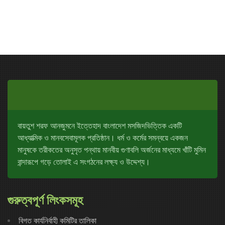
বায়তুশ শরফ আনজুমনে ইত্তেহাদ বাংলাদেশ মসজিদভিত্তিক একটি
আধ্যাত্মিক ও মানবসেবামূলক প্রতিষ্ঠান। ধর্ম ও কর্মের সমন্বয়ে একজন
মানুষকে তরীকতের অনুসৃত পন্থায় মানবীয় গুণাবলি অর্জনের মাধ্যমে খাঁটি মুমিন
বান্দারূপে গড়ে তোলাই এ সংগঠনের লক্ষ্য ও উদ্দেশ্য।
গুরুত্বপূর্ণ লিংকসমূহ
বিগত কার্যনির্বাহী কমিটির তালিকা