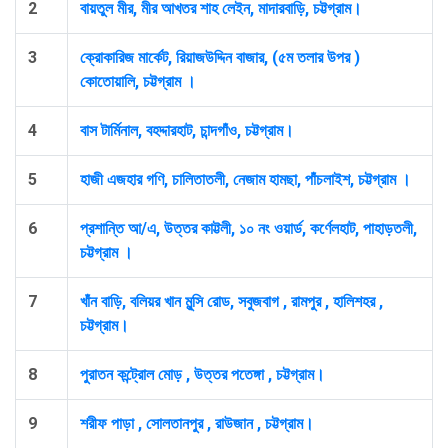
2
বায়তুল মীর, মীর আখতর শাহ লেইন, মাদারবাড়ি, চট্টগ্রাম।
3
ক্রোকারিজ মার্কেট, রিয়াজউদ্দিন বাজার, (৫ম তলার উপর )
কোতোয়ালি, চট্টগ্রাম ।
4
বাস টার্মিনাল, বহদ্দারহাট, চান্দগাঁও, চট্টগ্রাম।
5
হাজী এজহার গণি, চালিতাতলী, নেজাম হামছা, পাঁচলাইশ, চট্টগ্রাম ।
6
প্রশান্তি আ/এ, উত্তর কাট্টলী, ১০ নং ওয়ার্ড, কর্ণেলহাট, পাহাড়তলী,
চট্টগ্রাম ।
7
খাঁন বাড়ি, বলিয়র খান মুন্সি রোড, সবুজবাগ , রামপুর , হালিশহর ,
চট্টগ্রাম।
8
পুরাতন কন্ট্রোল মোড় , উত্তর পতেঙ্গা , চট্টগ্রাম।
9
শরীফ পাড়া , সোলতানপুর , রাউজান , চট্টগ্রাম।