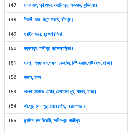
147
রামার বাগ, পূর্ব পাড়া, গোবিন্দপুর, লাকসাম, কুমিল্লা।
148
বিজলী রোড, নতুন বাজার, চাঁদপুর।
149
সরাইল সদর, ব্রাক্ষ্মণবাড়িয়া।
150
মধ্যপাড়া, লক্ষ্মীপুর, ব্রাক্ষ্মণবাড়িয়া।
151
বায়তুশ শরফ কমপ্লেক্স, ১৪৯/এ, নিউ এয়ারপোর্ট রোড, ঢাকা।
152
সাভার, ঢাকা।
153
শাপলা হাউজিং এষ্টেট, হেমায়েত পুর, সাভার, ঢাকা।
154
কাঁচপুর, সোনাপুর, সোনারগাঁও, নারায়ণগঞ্জ।
155
মুসলিম টেক জিরানী, কাশিমপুর, গাজীপুর।