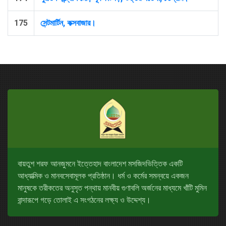
175
সেন্টমার্টিন, কক্সবাজার।
বায়তুশ শরফ আনজুমনে ইত্তেহাদ বাংলাদেশ মসজিদভিত্তিক একটি
আধ্যাত্মিক ও মানবসেবামূলক প্রতিষ্ঠান। ধর্ম ও কর্মের সমন্বয়ে একজন
মানুষকে তরীকতের অনুসৃত পন্থায় মানবীয় গুণাবলি অর্জনের মাধ্যমে খাঁটি মুমিন
বান্দারূপে গড়ে তোলাই এ সংগঠনের লক্ষ্য ও উদ্দেশ্য।