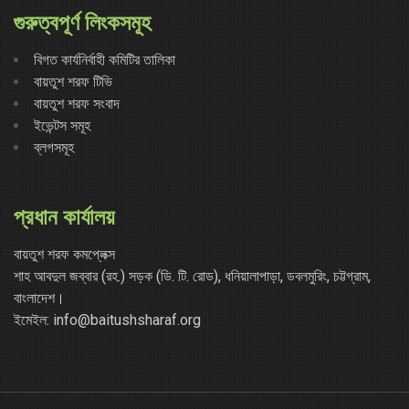
গুরুত্বপূর্ণ লিংকসমূহ
বিগত কার্যনির্বাহী কমিটির তালিকা
বায়তুশ শরফ টিভি
বায়তুশ শরফ সংবাদ
ইভেন্টস সমূহ
ব্লগসমূহ
প্রধান কার্যালয়
বায়তুশ শরফ কমপ্লেক্স
শাহ আবদুল জব্বার (রহ.) সড়ক (ডি. টি. রোড), ধনিয়ালাপাড়া, ডবলমুরিং, চট্টগ্রাম,
বাংলাদেশ।
ইমেইল: info@baitushsharaf.org