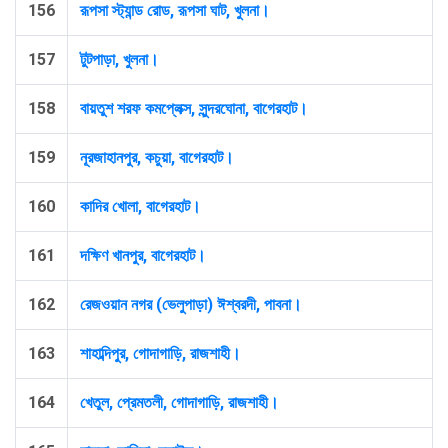
156
রূপসা স্ট্যান্ড রোড, রূপসা ঘাট, খুলনা।
157
টুটপাড়া, খুলনা।
158
বায়তুশ শরফ কমপ্লেক্স, ‍সুন্দরঘোনা, বাগেরহাট।
159
নূরজাহানপুর, কচুয়া, বাগেরহাট।
160
কাদির খোলা, বাগেরহাট।
161
দক্ষিণ খানপুর, বাগেরহাট।
162
রেজওয়ান নগর (ভেলুপাড়া) ঈশ্বরদী, পাবনা।
163
শাহাব্দিপুর, গোদাগাড়ি, রাজশাহী।
164
খেতুল, প্রেমতলী, গোদাগাড়ি, রাজশাহী।