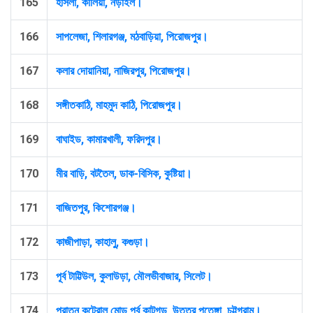
165
হাসলা, কালিয়া, নড়াইল।
166
সাপলেজা, শিলারগঞ্জ, মঠবাড়িয়া, পিরোজপুর।
167
কলার দোয়ানিয়া, নাজিরপুর, পিরোজপুর।
168
সঙ্গীতকাঠি, মাহমুদ কাঠি, পিরোজপুর।
169
বাঘাইড, কামারখালী, ফরিদপুর।
170
মীর বাড়ি, বটতৈল, ডাক-বিসিক, কুষ্টিয়া।
171
বাজিতপুর, কিশোরগঞ্জ।
172
কাজীপাড়া, কাহালু, কগুড়া।
173
পূর্ব টাট্টিউল, কুলাউড়া, মৌলভীবাজার, সিলেট।
174
পুরাতন কন্ট্রোল মোড় পূর্ব কাটগড়, উত্তর পতেঙ্গা, চট্টগ্রাম।