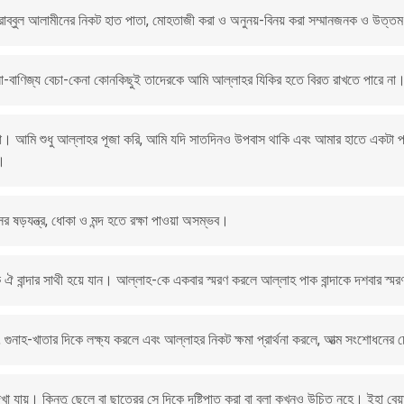
ু রাব্বুল আলামীনের নিকট হাত পাতা, মোহতাজী করা ও অনুনয়-বিনয় করা সম্মানজনক ও উত্ত
সা-বাণিজ্য বেচা-কেনা কোনকিছুই তাদেরকে আমি আল্লাহর যিকির হতে বিরত রাখতে পারে না
রিনা। আমি শুধু আল্লাহর পূজা করি, আমি যদি সাতদিনও উপবাস থাকি এবং আমার হাতে একট
ক।
র ষড়যন্ত্র, ধোকা ও মন্দ হতে রক্ষা পাওয়া অসম্ভব।
ক ঐ বান্দার সাথী হয়ে যান। আল্লাহ-কে একবার স্মরণ করলে আল্লাহ পাক বান্দাকে দশবার স্
রটি, গুনাহ-খাতার দিকে লক্ষ্য করলে এবং আল্লাহর নিকট ক্ষমা প্রার্থনা করলে, আত্ম সংশোধনে
খা যায়। কিন্তু ছেলে বা ছাত্রের সে দিকে দৃষ্টিপাত করা বা বলা কখনও উচিত নহে। ইহা বে