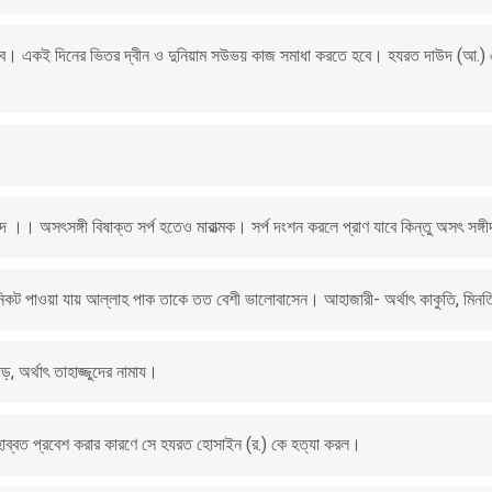
। একই দিনের ভিতর দ্বীন ও দুনিয়াম সউভয় কাজ সমাধা করতে হবে। হযরত দাউদ (আ.) এর প
।
। অসৎসঙ্গী বিষাক্ত সর্প হতেও মারাত্মক। সর্প দংশন করলে প্রাণ যাবে কিন্তু অসৎ সঙ্গী
নিকট পাওয়া যায় আল্লাহ পাক তাকে তত বেশী ভালোবাসেন। আহাজারী- অর্থাৎ কাকুতি, মিনতি
, অর্থাৎ তাহাজ্জুদের নামায।
হাব্বত প্রবেশ করার কারণে সে হযরত হোসাইন (র.) কে হত্যা করল।