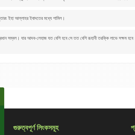
সুতারং ইহা আল্লাহর ইবাদতের মধ্যে শামিল।
ধান সম্বল। যার আদব-লেহাজ যত বেশি হবে সে তত বেশি রূহানী তরক্কি লাভে সক্ষম হবে। ব
গুরুত্বপূর্ণ লিংকসমূহ
প