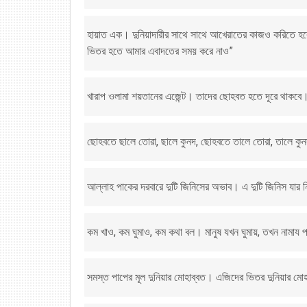
হায়াত এক। দুনিয়াদারীর সাথে সাথে আখেরাতের কাজও করিতে হবে
ভিতর হতে আমার এবাদতের সময় করে নাও”
খারাপ ওলামা শয়তানের এজেন্ট। তাদের ছোহবত হতে দূরে থাকবে
ছোহবতে ছালে তোরা, ছালে কুনদ, ছোহবতে তালে তোরা, তালে কুনদ ।
আল্লাহ পাকের দরবারে দুটি জিনিসের অভাব। এ দুটি জিনিস যার 
কম খাও, কম ঘুমাও, কম কথা বল। মানুষ যখন ঘুমায়, তখন নামায পড়
সমস্ত পাপের মূল দুনিয়ার মোহাব্বত। এজিদের ভিতর দুনিয়ার মো