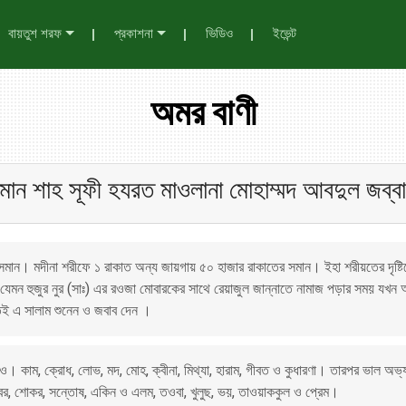
বায়তুশ শরফ
প্রকাশনা
ভিডিও
ইভেন্ট
অমর বাণী
যামান শাহ সূফী হযরত মাওলানা মোহাম্মদ আবদুল জব্ব
 সমান। মদীনা শরীফে ১ রাকাত অন্য জায়গায় ৫০ হাজার রাকাতের সমান। ইহা শরীয়তের দৃষ্টিত
। যেমন হুজুর নুর (সাঃ) এর রওজা মোবারকের সাথে রেয়াজুল জান্নাতে নামাজ পড়ার সময় যখন আ
 হতেই এ সালাম শুনেন ও জবাব দেন ।
ও। কাম, ক্রোধ, লোভ, মদ, মোহ, ক্বীনা, মিথ্যা, হারাম, গীবত ও কুধারণা। তারপর ভাল অ
বর, শোকর, সন্তোষ, একিন ও এলম, তওবা, খুলুছ, ভয়, তাওয়াককুল ও প্রেম।