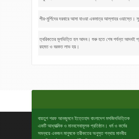
পীর-মুর্শিদের দরবারে আসা যাওয়া একমাত্র আল্লাহর ওয়াস্তে। 
ত্বরিকতের মূলভিত্তি হল আদব। শুরু হতে শেষ পর্যন্ত আদবই প্র
রহমত ও বরকত লাভ হয়।
বায়তুশ শরফ আনজুমনে ইত্তেহাদ বাংলাদেশ মসজিদভিত্তিক
একটি আধ্যাত্মিক ও মানবসেবামূলক প্রতিষ্ঠান। ধর্ম ও কর্মের
সমন্বয়ে একজন মানুষকে তরীকতের অনুসৃত পন্থায় মানবীয়