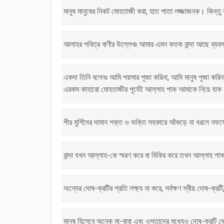
মানুষ মানুষের নিকট মোহতাজী করা, হাত পাতা লজ্জাজনক। কিন্ত
আলাহর পবিত্র বাণীর উল্লেখঃ আমার এমন কতক বান্দা আছে ব্যব
একদা তিনি বলেনঃ আমি পয়সার পূজা করিনা, আমি মানুষ পূজা ক
এরকম কাহারো মোহতাজীর পূর্বেই আল্লাহ পাক আমাকে নিয়ে যা
পীর মুর্শিদের দামান শক্ত ও ভক্তি সহকারে আঁকড়ে না ধরলে নফসে
বান্দা যখন আল্লাহ-কে স্মরণ করে বা যিকির করে তখন আল্লাহ পা
অন্যের দোষ-ক্রটির প্রতি লক্ষ্য না করে, সর্বক্ষণ স্বীয় দোষ-ক্
মানুষ হিসেবে অনেক মা-বাবা এবং ওস্তাদের মধ্যেও দোষ-ক্রটি দে