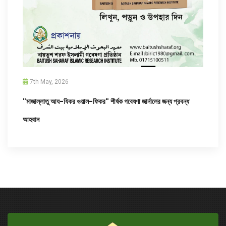
7th May, 2026
"মাজাল্লাতু আয-যিকর ওয়াল-ফিকর" শীর্ষক গবেষণা জার্নালের জন্য প্রবন্ধ
আহবান