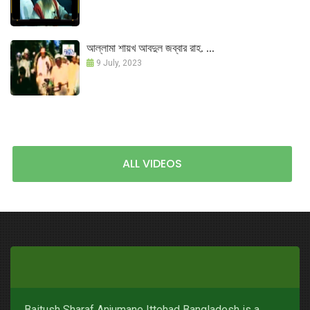
আল্লামা শায়খ আবদুল জব্বার রাহ. ...
9 July, 2023
ALL VIDEOS
Baitush Sharaf Anjumane Ittehad Bangladesh is a