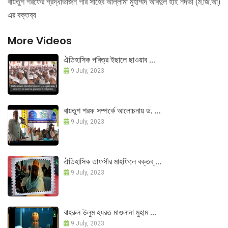
বায়তুশ শরফের শ্রদ্ধাভাজন পীর সাহেব আল্লামা মুহাম্মদ আবদুল হাই নদভী (ম.জি.আ)
এর বক্তব্য
More Videos
ঐতিহাসিক পবিত্র ইছালে ছাওয়াব ...
9 July, 2023
বায়তুশ শরফ সম্পর্কে আলোচনায় ড. ...
9 July, 2023
ঐতিহাসিক তাফসীর মাহফিলে বক্তব্ ...
9 July, 2023
বাহরুল উলুম হযরত মাওলানা মুহাম ...
9 July, 2023